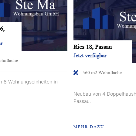
6,
ar
Ries 18, Passau
Jetzt verfügbar
hnfläche
560 m2 Wohnfläche
n 8 Wohnungseinheiten in
Neubau von 4 Doppelhaushä
Passau.
U
MEHR DAZU