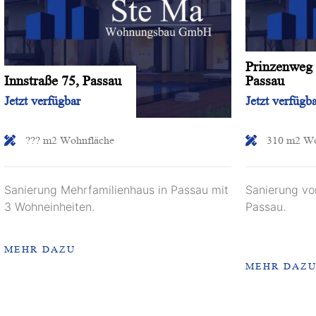
Prinzenweg 
Innstraße 75, Passau
Passau
Jetzt verfügbar
Jetzt verfügb
??? m2 Wohnfläche
310 m2 Wo
Sanierung Mehrfamilienhaus in Passau mit
Sanierung vo
3 Wohneinheiten.
Passau.
MEHR DAZU
MEHR DAZ