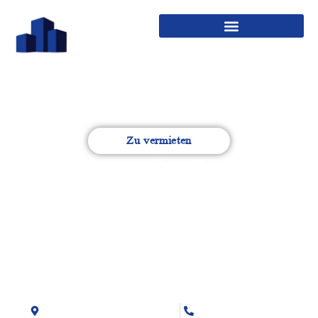
Zu vermieten
Innstraße 73a -
Neubau
Mehrfamilienhaus mit
10 Wohneinheiten.
Innstraße 73a, 94032 Passau
+49 8541 9154071