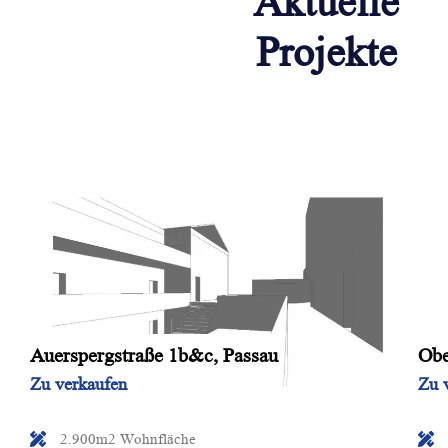
Aktuelle
Projekte
Auerspergstraße 1b&c, Passau
Obe
Zu verkaufen
Zu 
2.900m2 Wohnfläche