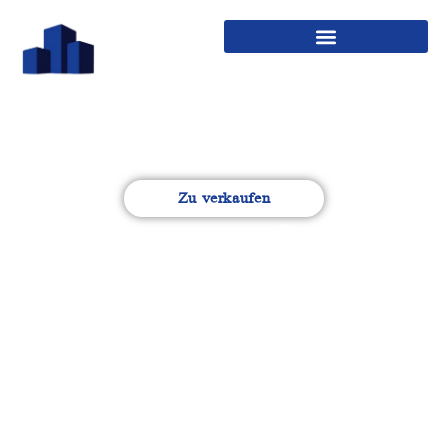
Zu verkaufen
Auerspergstraße 1b&c
- Neubau und
Sanierung
Mehrfamilienhaus mit
54 Wohneinheiten.