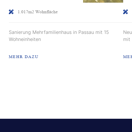
1.017m2 Wohnfläche
Sanierung Mehrfamilienhaus in Passau mit 15
Neu
Wohneinheiten
mit
MEHR DAZU
ME