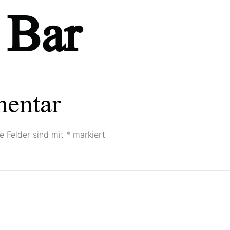
 Bar
Aktuelle Projekte
Referenzen
mentar
he Felder sind mit
*
markiert